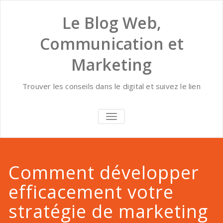
Skip
to
Le Blog Web,
content
Communication et
Marketing
Trouver les conseils dans le digital et suivez le lien
AFFICHER/MASQUER
LA
NAVIGATION
Comment développer
efficacement votre
stratégie de marketing