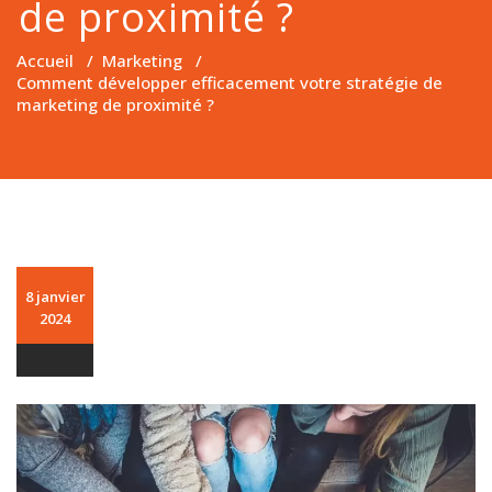
de proximité ?
Accueil
/
Marketing
/
Comment développer efficacement votre stratégie de
marketing de proximité ?
8 janvier
2024