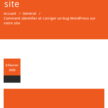
site
Accueil
/
Général
/
Comment identifier et corriger un bug WordPress sur
votre site
6 février
2025