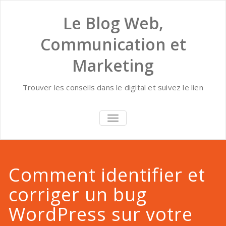
Skip
to
Le Blog Web,
content
Communication et
Marketing
Trouver les conseils dans le digital et suivez le lien
AFFICHER/MASQUER
LA
NAVIGATION
Comment identifier et
corriger un bug
WordPress sur votre