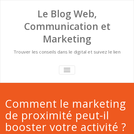
Skip
to
Le Blog Web,
content
Communication et
Marketing
Trouver les conseils dans le digital et suivez le lien
AFFICHER/MASQUER
LA
NAVIGATION
Comment le marketing
de proximité peut-il
booster votre activité ?