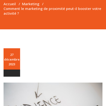
Accueil
/
Marketing
/
Comment le marketing de proximité peut-il booster votre
activité ?
27
décembre
2023