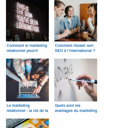
développement local ?
?
Comment le marketing
Comment réussir son
relationnel peut-il
SEO à l’international ?
améliorer vos ventes ?
Le marketing
Quels sont les
relationnel : la clé de la
avantages du marketing
fidélisation client ?
omnicanal pour votre
entreprise ?