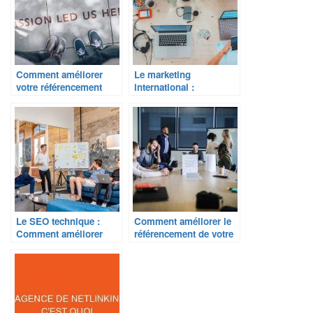
Comment améliorer
Le marketing
votre référencement
international :
avec le SEO off-site ?
Comment conquérir de
nouveaux marchés ?
Le SEO technique :
Comment améliorer le
Comment améliorer
référencement de votre
votre référencement sur
site grâce à un audit
les moteurs de
SEO ?
recherche ?