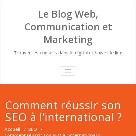
Skip
to
Le Blog Web,
content
Communication et
Marketing
Trouver les conseils dans le digital et suivez le lien
AFFICHER/MASQUER
LA
NAVIGATION
Comment réussir son
SEO à l’international ?
Accueil
/
SEO
/
Comment réussir son SEO à l’international ?