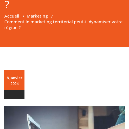
?
Accueil
/
Marketing
/
Comment le marketing territorial peut-il dynamiser votre
région ?
8 janvier
2024