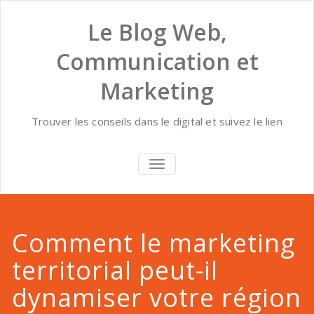
Skip
to
Le Blog Web,
content
Communication et
Marketing
Trouver les conseils dans le digital et suivez le lien
AFFICHER/MASQUER
LA
NAVIGATION
Comment le marketing
territorial peut-il
dynamiser votre région