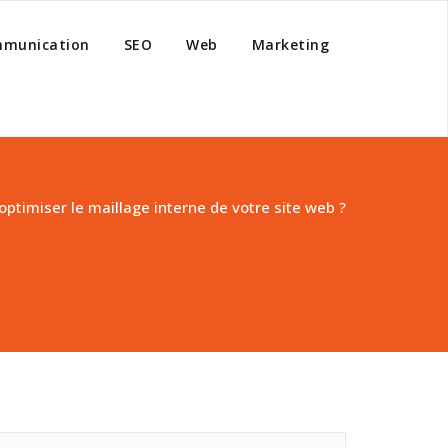
munication
SEO
Web
Marketing
timiser le maillage interne de votre site web ?