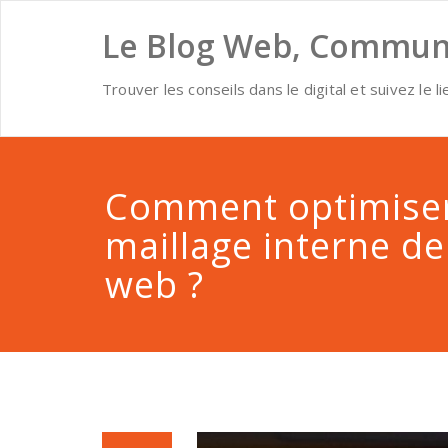
Skip
to
Le Blog Web, Communi
content
Trouver les conseils dans le digital et suivez le li
Comment optimiser
maillage interne de
web ?