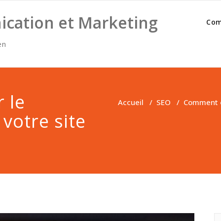
cation et Marketing
Com
en
 le
Accueil
/
SEO
/
Comment op
 votre site