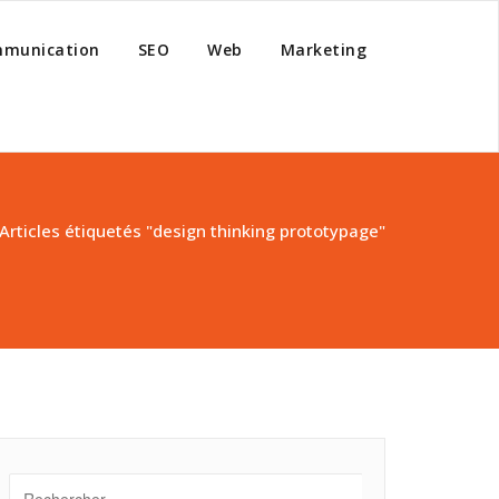
munication
SEO
Web
Marketing
Articles étiquetés "design thinking prototypage"