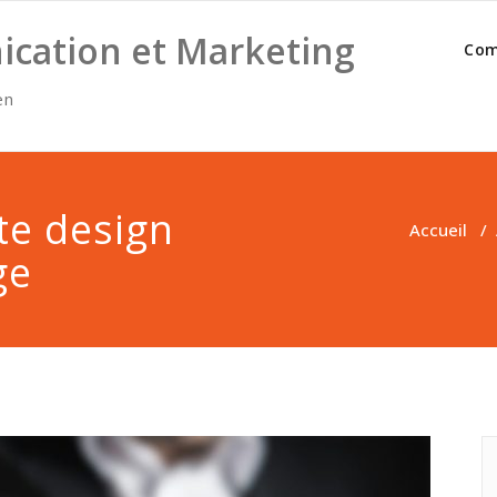
cation et Marketing
Com
en
tte design
Accueil
/
ge