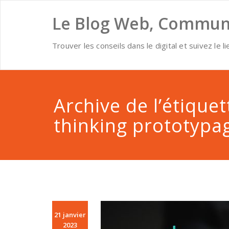
Skip
to
Le Blog Web, Communi
content
Trouver les conseils dans le digital et suivez le li
Archive de l’étique
thinking prototypa
21 janvier
2023