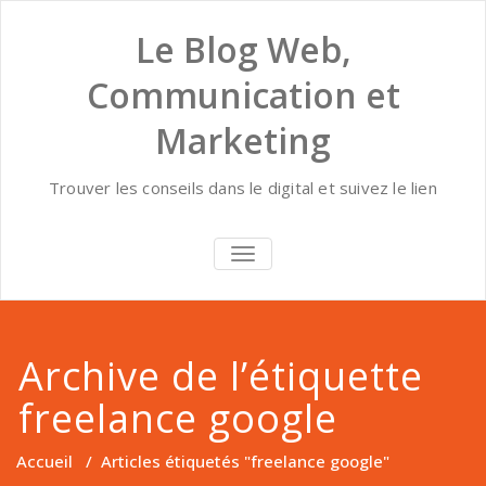
Skip
to
Le Blog Web,
content
Communication et
Marketing
Trouver les conseils dans le digital et suivez le lien
AFFICHER/MASQUER
LA
NAVIGATION
Archive de l’étiquette
freelance google
Accueil
/
Articles étiquetés "freelance google"