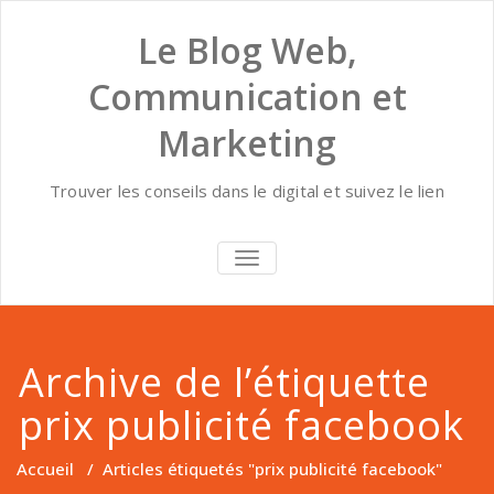
Skip
to
Le Blog Web,
content
Communication et
Marketing
Trouver les conseils dans le digital et suivez le lien
AFFICHER/MASQUER
LA
NAVIGATION
Archive de l’étiquette
prix publicité facebook
Accueil
/
Articles étiquetés "prix publicité facebook"