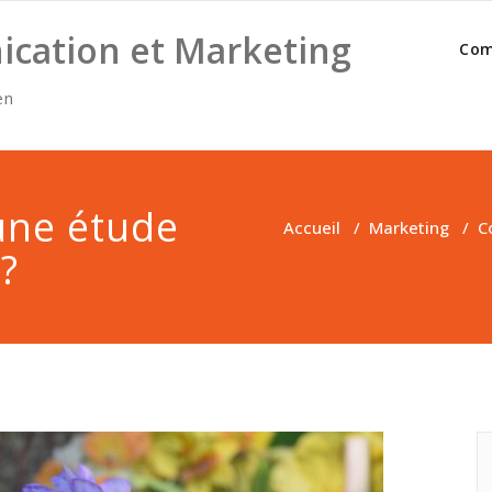
cation et Marketing
Com
en
une étude
Accueil
/
Marketing
/
C
?