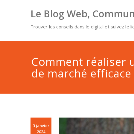
Skip
to
Le Blog Web, Communi
content
Trouver les conseils dans le digital et suivez le li
Comment réaliser 
de marché efficace 
3 janvier
2024