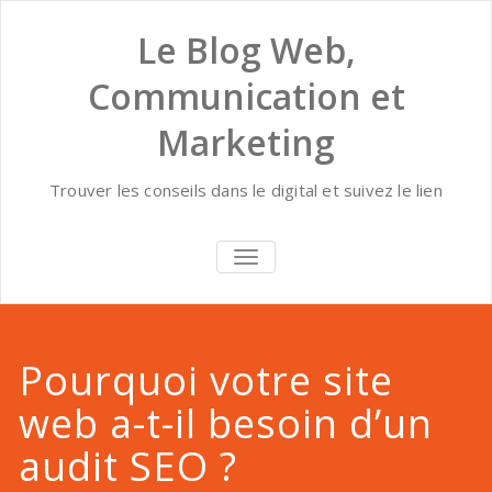
Skip
to
Le Blog Web,
content
Communication et
Marketing
Trouver les conseils dans le digital et suivez le lien
AFFICHER/MASQUER
LA
NAVIGATION
Pourquoi votre site
web a-t-il besoin d’un
audit SEO ?