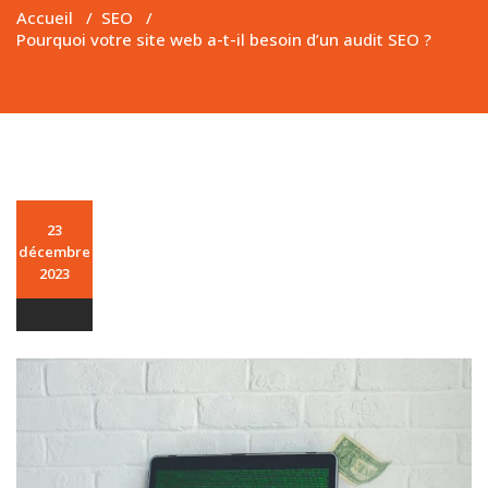
Accueil
/
SEO
/
Pourquoi votre site web a-t-il besoin d’un audit SEO ?
23
décembre
2023