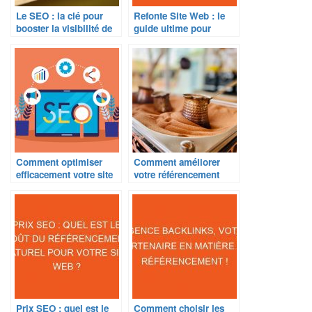
Le SEO : la clé pour
Refonte Site Web : le
booster la visibilité de
guide ultime pour
votre site web ?
refaire son site internet.
Comment optimiser
Comment améliorer
efficacement votre site
votre référencement
web avec l’optimisation
naturel en 5 étapes
on-page ?
simples ?
Prix SEO : quel est le
Comment choisir les