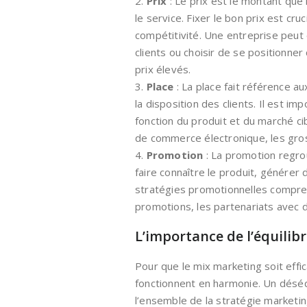
2.
Prix
: Le prix est le montant que 
le service. Fixer le bon prix est cru
compétitivité. Une entreprise peut 
clients ou choisir de se position
prix élevés.
3.
Place
: La place fait référence au
la disposition des clients. Il est im
fonction du produit et du marché cib
de commerce électronique, les gros
4.
Promotion
: La promotion regro
faire connaître le produit, générer d
stratégies promotionnelles comprenn
promotions, les partenariats avec 
L’importance de l’équilib
Pour que le mix marketing soit effic
fonctionnent en harmonie. Un déséqu
l’ensemble de la stratégie marketin