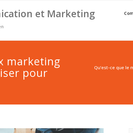
cation et Marketing
Com
en
ix marketing
Qu’est-ce que le 
iser pour