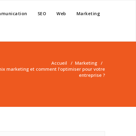
munication
SEO
Web
Marketing
Accueil
/
Marketing
/
mix marketing et comment l’optimiser pour votre
entreprise ?