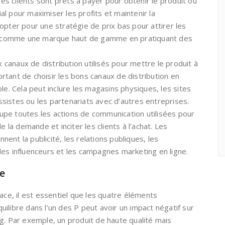
les clients sont prêts à payer pour obtenir le produit ou
cial pour maximiser les profits et maintenir la
opter pour une stratégie de prix bas pour attirer les
ner comme une marque haut de gamme en pratiquant des
x canaux de distribution utilisés pour mettre le produit à
portant de choisir les bons canaux de distribution en
le. Cela peut inclure les magasins physiques, les sites
sistes ou les partenariats avec d’autres entreprises.
upe toutes les actions de communication utilisées pour
e la demande et inciter les clients à l’achat. Les
ent la publicité, les relations publiques, les
des influenceurs et les campagnes marketing en ligne.
re
ace, il est essentiel que les quatre éléments
ilibre dans l’un des P peut avoir un impact négatif sur
g. Par exemple, un produit de haute qualité mais