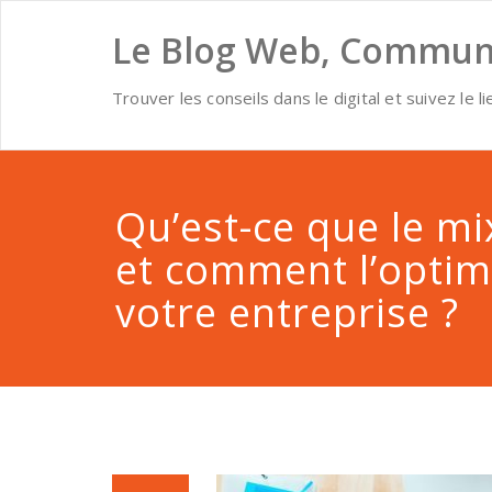
Skip
to
Le Blog Web, Communi
content
Trouver les conseils dans le digital et suivez le li
Qu’est-ce que le m
et comment l’optim
votre entreprise ?