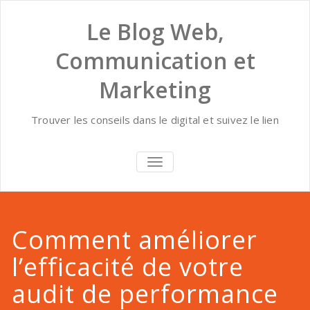
Skip
to
Le Blog Web,
content
Communication et
Marketing
Trouver les conseils dans le digital et suivez le lien
AFFICHER/MASQUER
LA
NAVIGATION
Comment améliorer
l’efficacité de votre
audit de performance