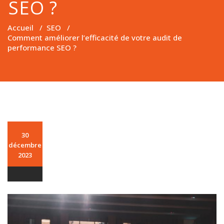
SEO ?
Accueil
/
SEO
/
Comment améliorer l’efficacité de votre audit de
performance SEO ?
30
décembre
2023