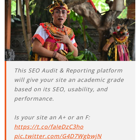
This SEO Audit & Reporting platform
will give your site an academic grade
based on its SEO, usability, and
performance.
Is your site an A+ or an F:
https://t.co/faIeDzC3ho
pic.twitter.com/G4D7WgbwjN