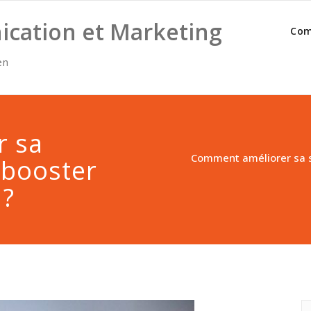
cation et Marketing
Com
en
r sa
Comment améliorer sa s
 booster
 ?