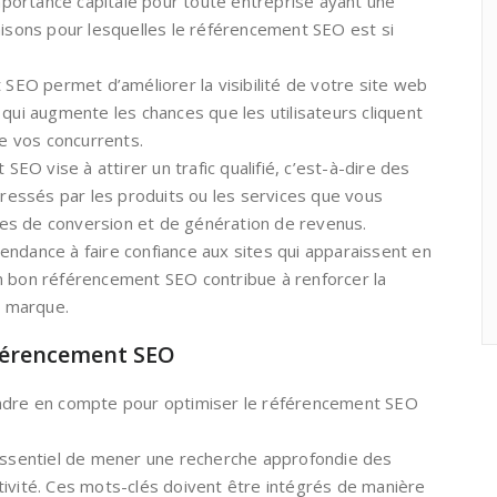
portance capitale pour toute entreprise ayant une
aisons pour lesquelles le référencement SEO est si
t SEO permet d’améliorer la visibilité de votre site web
 qui augmente les chances que les utilisateurs cliquent
de vos concurrents.
 SEO vise à attirer un trafic qualifié, c’est-à-dire des
téressés par les produits ou les services que vous
es de conversion et de génération de revenus.
t tendance à faire confiance aux sites qui apparaissent en
n bon référencement SEO contribue à renforcer la
e marque.
férencement SEO
endre en compte pour optimiser le référencement SEO
 essentiel de mener une recherche approfondie des
tivité. Ces mots-clés doivent être intégrés de manière