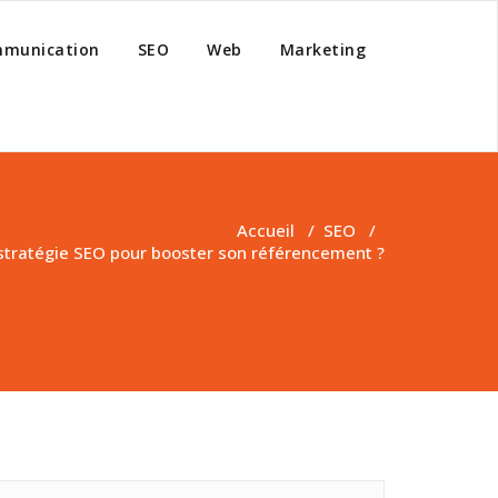
munication
SEO
Web
Marketing
Accueil
/
SEO
/
tratégie SEO pour booster son référencement ?