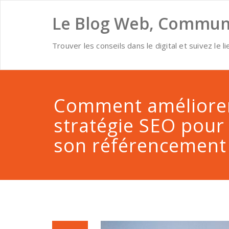
Skip
to
Le Blog Web, Communi
content
Trouver les conseils dans le digital et suivez le li
Comment améliore
stratégie SEO pour
son référencement