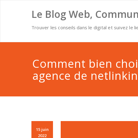
Skip
to
Le Blog Web, Communi
content
Trouver les conseils dans le digital et suivez le li
Comment bien choi
agence de netlinki
15 juin
2022