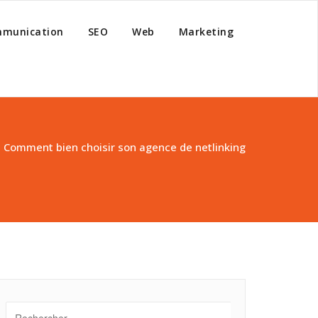
munication
SEO
Web
Marketing
/
Comment bien choisir son agence de netlinking