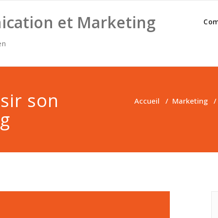
cation et Marketing
Com
en
sir son
Accueil
/
Marketing
ng