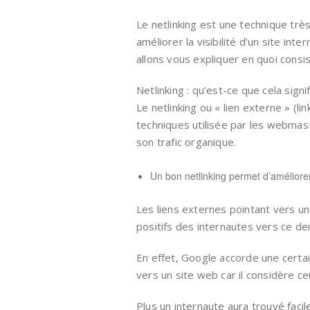
Le netlinking est une technique trè
améliorer la visibilité d’un site in
allons vous expliquer en quoi consis
Netlinking : qu’est-ce que cela signif
Le netlinking ou « lien externe » (li
techniques utilisée par les webmast
son trafic organique.
Un bon netlinking permet d’améliore
Les liens externes pointant vers 
positifs des internautes vers ce der
En effet, Google accorde une certai
vers un site web car il considère c
Plus un internaute aura trouvé faci