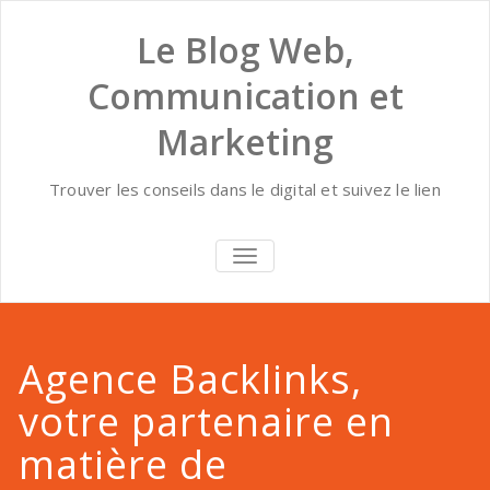
Skip
to
Le Blog Web,
content
Communication et
Marketing
Trouver les conseils dans le digital et suivez le lien
AFFICHER/MASQUER
LA
NAVIGATION
Agence Backlinks,
votre partenaire en
matière de