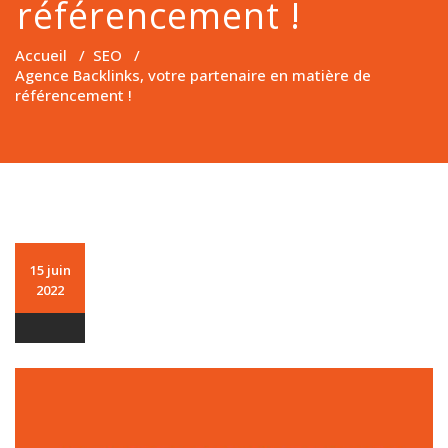
référencement !
Accueil
/
SEO
/
Agence Backlinks, votre partenaire en matière de
référencement !
15 juin
2022