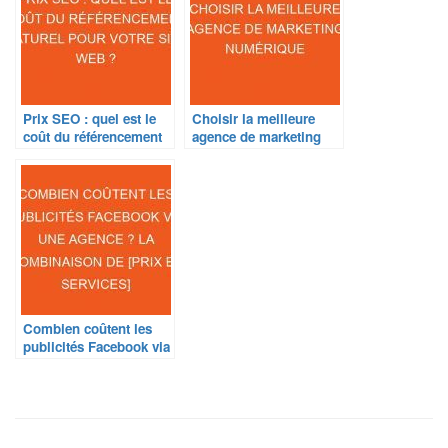
Prix SEO : quel est le
Choisir la meilleure
coût du référencement
agence de marketing
naturel pour votre site
numérique
web ?
Combien coûtent les
publicités Facebook via
une agence ? La
combinaison de [prix et
services]