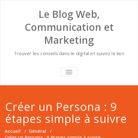
Skip
to
Le Blog Web,
content
Communication et
Marketing
Trouver les conseils dans le digital et suivez le lien
AFFICHER/MASQUER
LA
NAVIGATION
Créer un Persona : 9
étapes simple à suivre
Accueil
/
Général
/
Créer un Persona : 9 étapes simple à suivre