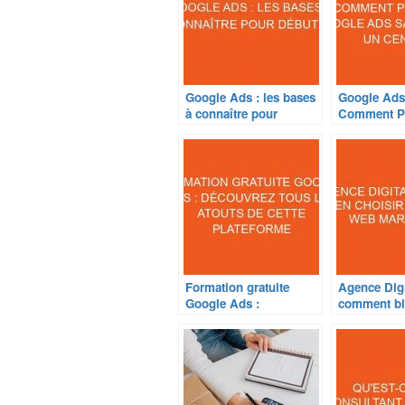
Google Ads : les bases
Google Ads 
à connaître pour
Comment Pr
débuter
Google Ads
Dépenser U
Formation gratuite
Agence Digi
Google Ads :
comment bi
Découvrez tous les
une agence
atouts de cette
marketing ?
plateforme