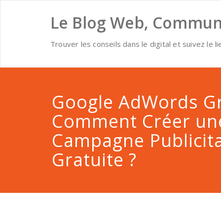
Skip
to
Le Blog Web, Communi
content
Trouver les conseils dans le digital et suivez le li
Google AdWords Gra
Comment Créer un
Campagne Publicita
Gratuite ?