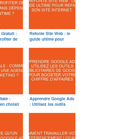
Gratuit :
Refonte Site Web : le
ofiter de
guide ultime pour
 sans
refaire son site internet.
n Centime ?
tale :
Apprendre Google Ads
en choisir
: Utilisez les outils
 web
publicitaires de Google
pour booster votre
chiffre d’affaires