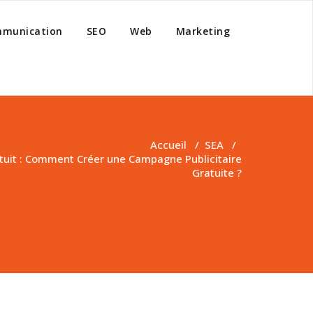
munication
SEO
Web
Marketing
Accueil
/
SEA
/
uit : Comment Créer une Campagne Publicitaire
Gratuite ?