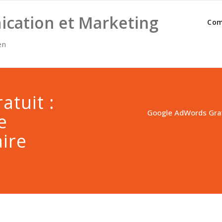
cation et Marketing
Com
en
tuit :
Google AdWords Grat
e
ire